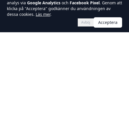
analys via
Google Analytics
och
Facebook Pixel
. Genom att
Salinas
klicka på "Acceptera" godkänner du användningen av
dessa cookies.
Läs mer
.
Horizon Resort - San Miguel de Salinas
Acceptera
Avböj
Tillträde: från november 2026
Pris: från 199.900€
Läs mer