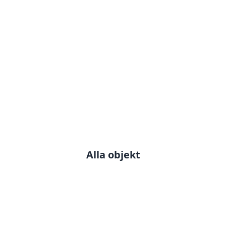
Mäklarspecialisten
Spanien - Din personliga
mäklare i Spanien! Trygg
bostadsaffär helt på
svenska.
Alla objekt