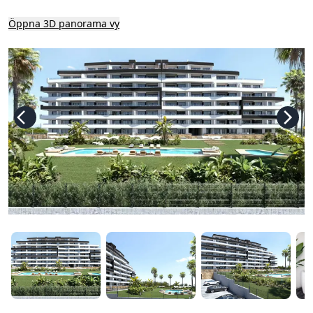
Öppna 3D panorama vy
Ö