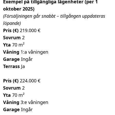
Exempel på tillgängliga lägenheter (per 1
oktober 2025)
(Försäljningen går snabbt – tillgången uppdateras
löpande)
Pris (€)
219.000 €
Sovrum
2
Yta
70 m²
Våning
1:a våningen
Garage
Ingår
Terrass
Ja
Pris (€)
224.000 €
Sovrum
2
Yta
70 m²
Våning
3:e våningen
Garage
Ingår