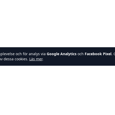
pplevelse och för analys via
Google Analytics
och
Facebook Pixel
. 
v dessa cookies.
Läs mer
.