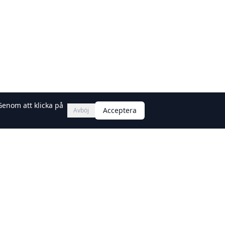
Genom att klicka på
Acceptera
Avböj
Nyhetsbrev