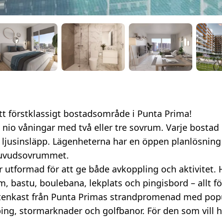
tt förstklassigt bostadsområde i Punta Prima!
nio våningar med två eller tre sovrum. Varje bostad 
igt ljusinsläpp. Lägenheterna har en öppen planlösni
 huvudsovrummet.
formad för att ge både avkoppling och aktivitet. Här
 bastu, boulebana, lekplats och pingisbord – allt fö
 stenkast från Punta Primas strandpromenad med pop
ping, stormarknader och golfbanor. För den som vill 