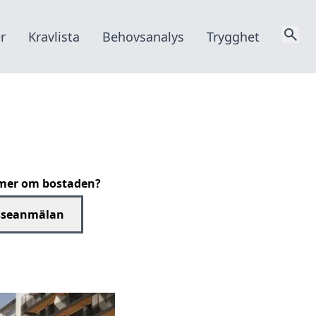
r
Kravlista
Behovsanalys
Trygghet
a mer om bostaden?
sseanmälan
Öppna 3D panorama vy